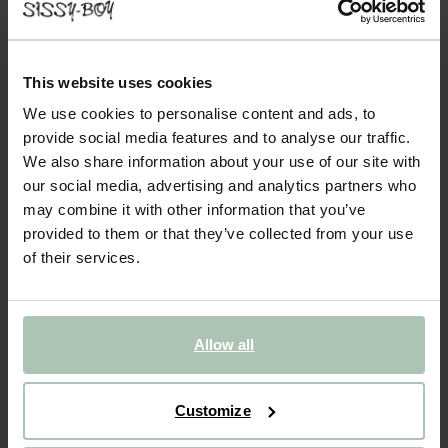
AMSTERDAM PETIT CANAPÉ EN CUIR
ÉCOLOGIQUE COUTURES APPARENTES -
NOIR
This website uses cookies
699.00
We use cookies to personalise content and ads, to
Confortable petit canapé en cuir écologique avec coutures
provide social media features and to analyse our traffic.
apparentes de la collection Amsterdam. Le petit canapé a une
We also share information about your use of our site with
largeur de 105 cm, une hauteur de 85 cm et une profondeur de
our social media, advertising and analytics partners who
86 cm. Les pieds mesurent environ 20 cm de hauteur...
Lire plus
may combine it with other information that you’ve
provided to them or that they’ve collected from your use
1
Choisir le modèle
:
Petit canapé (1x)
Modifier
of their services.
2
Choisir le tissu
:
Change color
Allow all
Livraison dans: 10–13 semaines
AJOUTER AU PANIER
699.00
€
Customize
Garantie CBW