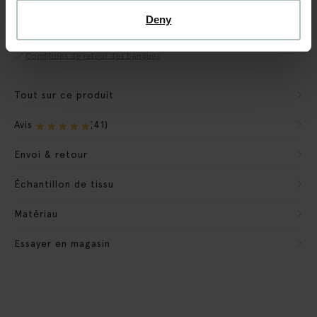
Nous préparons le banc pour qu'il soit prêt à l'emploi.
Deny
Nous emportons les matériaux d'emballage
Conditions de retour des banques
Tout sur ce produit
Avis
(41)
Envoi & retour
Échantillon de tissu
Matériau
Essayer en magasin