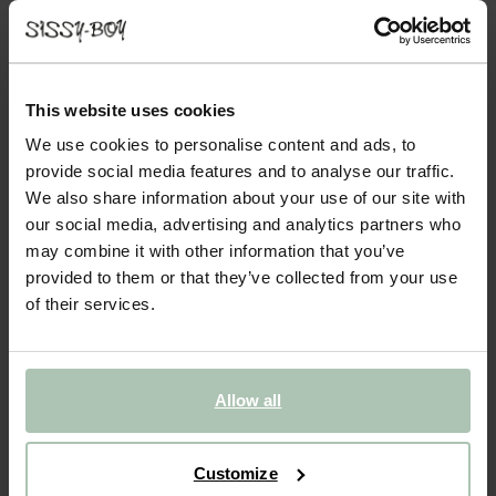
AMSTERDAM PETIT CANAPÉ EN VELOURS -
ANTHRACITE
649.00
This website uses cookies
Confortable petit canapé en velours de la série Amsterdam.
Grâce à sa matière en velours doux, le petit canapé a un aspect
We use cookies to personalise content and ads, to
luxueux et une assise confortable. Le petit canapé a une largeur
provide social media features and to analyse our traffic.
de 105 cm, une hauteur de 85 cm et une p...
Lire plus
We also share information about your use of our site with
our social media, advertising and analytics partners who
may combine it with other information that you’ve
1
Choisir le modèle
:
Petit canapé (1x)
Modifier
provided to them or that they’ve collected from your use
of their services.
2
Choisir le tissu
: Juke - Anthracite 79
Change color
3
Choose additional
+ ajouter
Allow all
Livraison dans: 10–14 semaines
AJOUTER AU PANIER
649.00
€
Customize