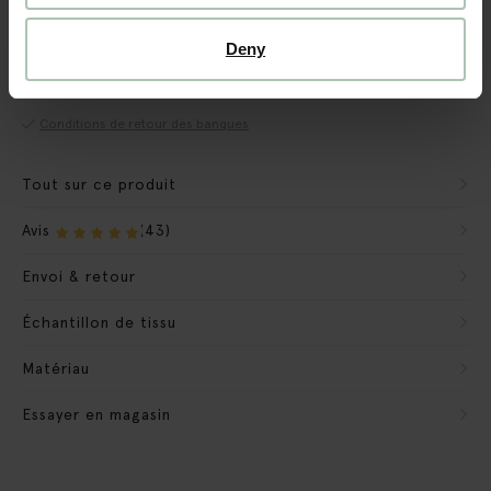
Garantie CBW
Deny
Nous préparons le banc pour qu'il soit prêt à l'emploi.
Nous emportons les matériaux d'emballage
Conditions de retour des banques
Tout sur ce produit
Avis
(43)
Envoi & retour
Échantillon de tissu
Matériau
Essayer en magasin