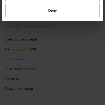
Garantie CBW
Deny
Nous préparons le banc pour qu'il soit prêt à l'emploi.
Nous emportons les matériaux d'emballage
Conditions de retour des banques
Tout sur ce produit
Avis
(28)
Envoi & retour
Échantillon de tissu
Matériau
Essayer en magasin