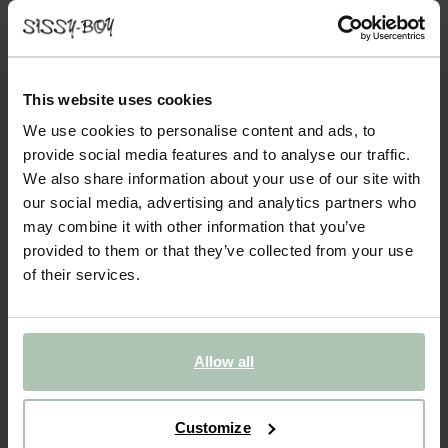
BARON CANAPÉ 3,5 PLACES AVEC
MÉRIDIENNE GAUCHE - SÉSAME
2299.00
This website uses cookies
Magnifique canapé d'angle de la nouvelle série Baron disponible
en taille XL (3,5 places). Le canapé est très confortable. Le
We use cookies to personalise content and ads, to
canapé dispose de deux parties distinctes : le sofa et la
provide social media features and to analyse our traffic.
méridienne. La méridienne se situe à gauche. A...
Lire plus
We also share information about your use of our site with
our social media, advertising and analytics partners who
may combine it with other information that you’ve
1
Choisir le modèle
:
3,5 places méridienn... (1x)
Modifier
provided to them or that they’ve collected from your use
of their services.
2
Choisir le tissu
:
Change color
3
Choose additional
+ ajouter
Allow all
Livraison dans: 10–14 semaines
AJOUTER AU PANIER
2299.00
€
Customize