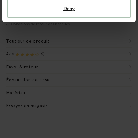
Nous préparons le banc pour qu'il soit prêt à l'emploi.
Deny
Nous emportons les matériaux d'emballage
Conditions de retour des banques
Tout sur ce produit
Avis
(6)
Envoi & retour
Échantillon de tissu
Matériau
Essayer en magasin