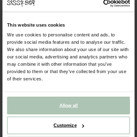
EARL LONGUE OTTOMANE DROITE - GRIS
SHIITAKE
849.00
This website uses cookies
Longue ottomane de la série Earl de Sissy-Boy. La longue
We use cookies to personalise content and ads, to
ottomane peut être utilisée comme élément du canapé
provide social media features and to analyse our traffic.
modulable Earl en combinaison avec d'autres éléments
We also share information about your use of our site with
individuels. Le canapé Earl se caractérise par un revêtement
our social media, advertising and analytics partners who
épuré, ...
Lire plus
may combine it with other information that you’ve
provided to them or that they’ve collected from your use
1
Choisir le modèle
:
Otto longue droite (1x)
Modifier
of their services.
2
Choisir le tissu
: Forward - Gris shiitake 124
Change color
Allow all
Livraison dans: 8–12 semaines
AJOUTER AU PANIER
849.00
€
Customize
Garantie CBW