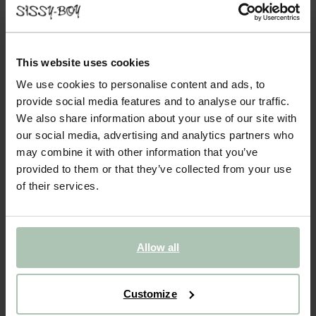
EMPRESS CANAPÉ 4 PLACES - ÉCRU
2849.00
Notre canapé Empress allie modernité et vintage. Les lignes
This website uses cookies
épurées combinées aux courbes douces garantissent un équilibre
We use cookies to personalise content and ads, to
parfait entre les styles contemporain et rétro. Les pieds sont en
provide social media features and to analyse our traffic.
plastique noir et le revêtement est com...
Lire plus
We also share information about your use of our site with
our social media, advertising and analytics partners who
1
Choisir le modèle
:
4 places (1x)
Modifier
may combine it with other information that you’ve
provided to them or that they’ve collected from your use
2
Choisir le tissu
: Dentro - Écru 102
Change color
of their services.
3
Choose additional
+ ajouter
Allow all
Livraison dans: 10–14 semaines
AJOUTER AU PANIER
2849.00
€
Customize