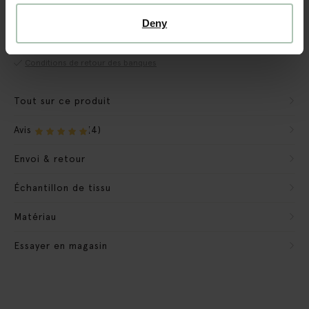
Garantie CBW
Nous préparons le banc pour qu'il soit prêt à l'emploi.
Deny
Nous emportons les matériaux d'emballage
Conditions de retour des banques
Tout sur ce produit
Avis
(4)
Envoi & retour
Échantillon de tissu
Matériau
Essayer en magasin