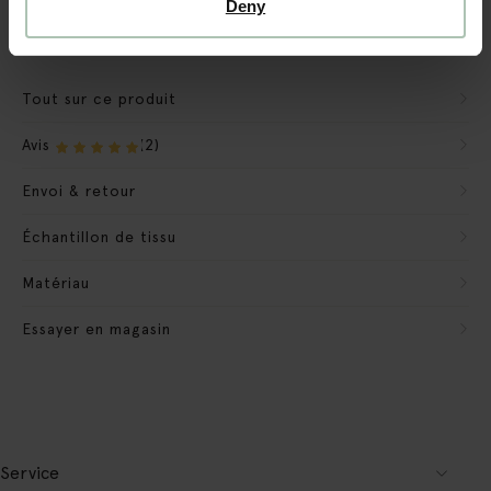
Deny
Nous emportons les matériaux d'emballage
Conditions de retour des banques
Tout sur ce produit
Avis
(2)
Envoi & retour
Échantillon de tissu
Matériau
Essayer en magasin
Service