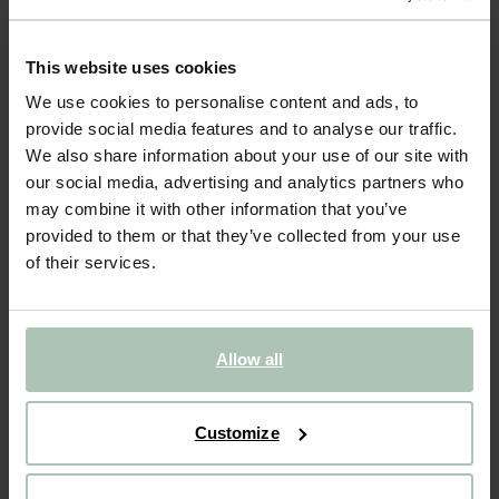
KING CANAPÉ 3 PLACES - BEIGE ARGILE
1849.00
This website uses cookies
Ce canapé 3 places de la collection King de Sissy-Boy complète
We use cookies to personalise content and ads, to
magnifiquement chaque intérieur. Le rembourrage du canapé est
provide social media features and to analyse our traffic.
constitué de mousse haute résilience de qualité recouverte de
We also share information about your use of our site with
duvet, garantissant une assise confortable....
Lire plus
our social media, advertising and analytics partners who
may combine it with other information that you’ve
1
Choisir le modèle
:
3 places (1x)
Modifier
provided to them or that they’ve collected from your use
of their services.
2
Choisir le tissu
: Lucera - Beige argile 84
Change color
Livraison dans: 10–14 semaines
Allow all
AJOUTER AU PANIER
1849.00
€
Customize
Garantie CBW
Nous préparons le banc pour qu'il soit prêt à l'emploi.