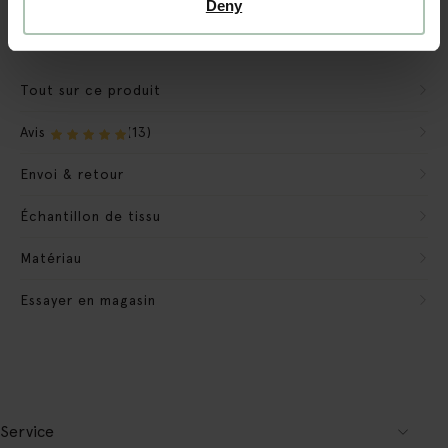
Deny
Nous emportons les matériaux d'emballage
Conditions de retour des banques
Tout sur ce produit
Avis
(13)
Envoi & retour
Échantillon de tissu
Matériau
Essayer en magasin
Service