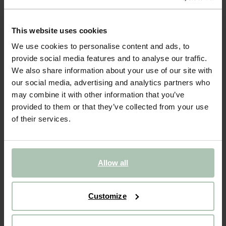
MARQUIS CANAPÉ MODULABLE - PERLE
2099.00
This website uses cookies
Canapé modulable de la série Marquis de Sissy-Boy. Le canapé se
We use cookies to personalise content and ads, to
compose d'un angle, d'un repose-pieds et d'une assise/un
provide social media features and to analyse our traffic.
fauteuil. Le canapé est 100% modulable, ce qui vous permet de
We also share information about your use of our site with
créer des configurations infinies. Complétez v...
Lire plus
our social media, advertising and analytics partners who
may combine it with other information that you’ve
1
Choisir le modèle
:
Canapé modulable (1x)
Modifier
provided to them or that they’ve collected from your use
of their services.
2
Choisir le tissu
: Ascot - Perle
Change color
Livraison dans: 8–12 semaines
Allow all
AJOUTER AU PANIER
2099.00
€
Customize
Garantie CBW
Nous préparons le banc pour qu'il soit prêt à l'emploi.