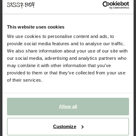
SIR CANAPÉ 3 PLACES - BRIQUE
1699.00
Magnifique canapé 3 places de la série Sir de Sissy-Boy. Grâce à
This website uses cookies
son rembourrage en mousse polyuréthane et duvet, le canapé Sir
We use cookies to personalise content and ads, to
offre une assise confortable. Les pieds du canapé sont en chêne
provide social media features and to analyse our traffic.
naturel pour une touche de fraîcheur. ...
Lire plus
We also share information about your use of our site with
our social media, advertising and analytics partners who
1
Choisir le modèle
:
3 places (1x)
Modifier
may combine it with other information that you’ve
provided to them or that they’ve collected from your use
2
Choisir le tissu
: Lucera - Brique 128
Change color
of their services.
3
Choose additional
+ ajouter
Allow all
Livraison dans: 10–14 semaines
AJOUTER AU PANIER
1699.00
€
Customize