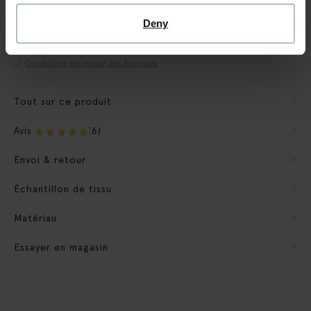
Garantie CBW
Nous préparons le banc pour qu'il soit prêt à l'emploi.
Deny
Nous emportons les matériaux d'emballage
Conditions de retour des banques
Tout sur ce produit
Avis
(6)
Envoi & retour
Échantillon de tissu
Matériau
Essayer en magasin