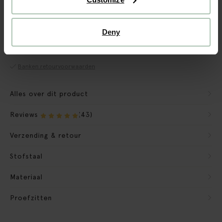
CBW garantie
Deny
We maken de bank gebruiksklaar
Verpakkingsmateriaal nemen we mee
Banken retourvoorwaarden
Alles over dit product
Reviews
(43)
Verzending & retour
Stofstaal
Materiaal
Proefzitten