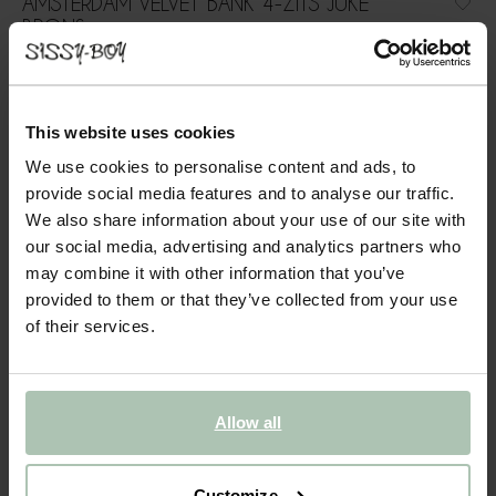
AMSTERDAM VELVET BANK 4-ZITS JUKE
BRONS
1199.00
Comfortabele 4-zits velvet bank uit de Amsterdam serie. De
This website uses cookies
bank heeft dankzij het zachte, velvet materiaal een luxe
uitstraling en een comfortabele zitervaring. Let op: Bij de
We use cookies to personalise content and ads, to
levering kan de bank in kleur afwijken van de stofstaa...
provide social media features and to analyse our traffic.
Lees meer
We also share information about your use of our site with
our social media, advertising and analytics partners who
may combine it with other information that you’ve
1
Model
:
4-zits (1x)
+ opties
provided to them or that they’ve collected from your use
of their services.
2
Stof
: Juke Honey gold 14
+ kleuropties
3
Extra's
+ toevoegen
Allow all
Levertijd: 10–14 weken
VOEG TOE AAN WINKELMAND
1199.00
€
Customize