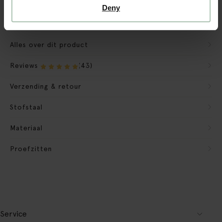
Verpakkingsmateriaal nemen we mee
Deny
Banken retourvoorwaarden
Alles over dit product
Reviews
(43)
Verzending & retour
Stofstaal
Materiaal
Proefzitten
Service