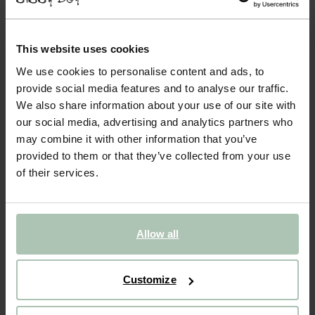
AMSTERDAM VELVET LOVESEAT JUKE SAND
649.00
This website uses cookies
Comfortabele velvet loveseat uit de Amsterdam serie. De
We use cookies to personalise content and ads, to
fauteuil heeft dankzij het zachte, velvet materiaal een luxe
provide social media features and to analyse our traffic.
uitstraling en een comfortabele zitervaring. Let op: Bij de
We also share information about your use of our site with
levering kan de stoel in kleur afwijken van de stofst...
Lees meer
our social media, advertising and analytics partners who
may combine it with other information that you’ve
1
Model
:
Loveseat (1x)
+ opties
provided to them or that they’ve collected from your use
of their services.
2
Stof
:
+ kleuropties
Levertijd: 10–14 weken
Allow all
VOEG TOE AAN WINKELMAND
649.00
€
CBW garantie
Customize
We maken de bank gebruiksklaar