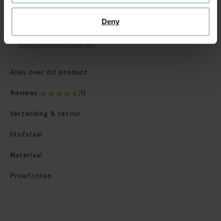
CBW garantie
We maken de bank gebruiksklaar
Deny
Verpakkingsmateriaal nemen we mee
Banken retourvoorwaarden
Alles over dit product
Reviews
(1)
Verzending & retour
Stofstaal
Materiaal
Proefzitten