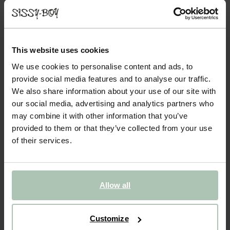
COUNTESS HOCKER SALVADOR COPPER
449.00
De hocker uit de Countess serie van Sissy-Boy. De serie bestaat
This website uses cookies
uit zeven modulaire onderdelen, zodat je de bank precies kunt
samenstellen naar jouw wensen en de ruimte die je hebt. Door de
We use cookies to personalise content and ads, to
lage zitting geeft de Countess bank je i...
Lees meer
provide social media features and to analyse our traffic.
We also share information about your use of our site with
our social media, advertising and analytics partners who
1
Model
may combine it with other information that you’ve
provided to them or that they’ve collected from your use
2
Stof
: Salvador Copper 14
+ kleuropties
of their services.
3
Extra's
:
Hocker (1)
+ toevoegen
Allow all
Levertijd: 8–12 weken
VOEG TOE AAN WINKELMAND
449.00
€
Customize