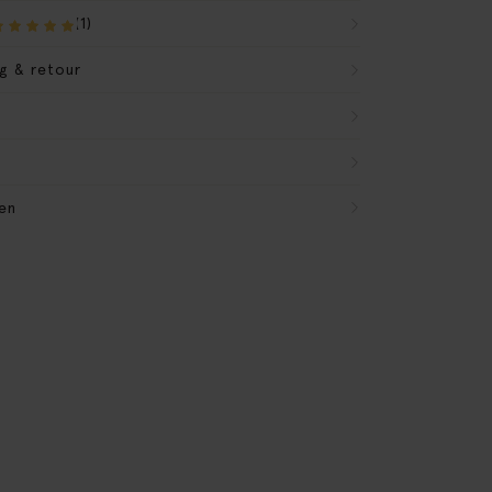
(1)
g & retour
en