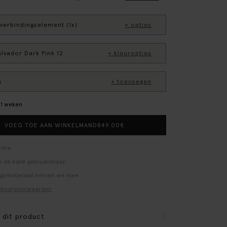
verbindingselement (1x)
+ opties
alvador Dark Pink 12
+ kleuropties
s
+ toevoegen
–11 weken
849.00
€
VOEG TOE AAN WINKELMAND
ntie
 de bank gebruiksklaar
ngsmateriaal nemen we mee
etourvoorwaarden
r dit product