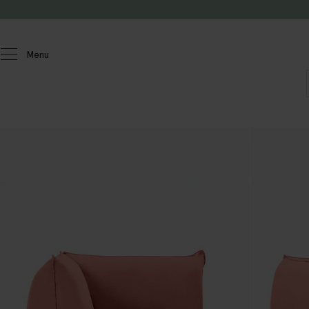
Doorgaan naar artikel
Menu
Homeland
Meubels
Banken
Countess