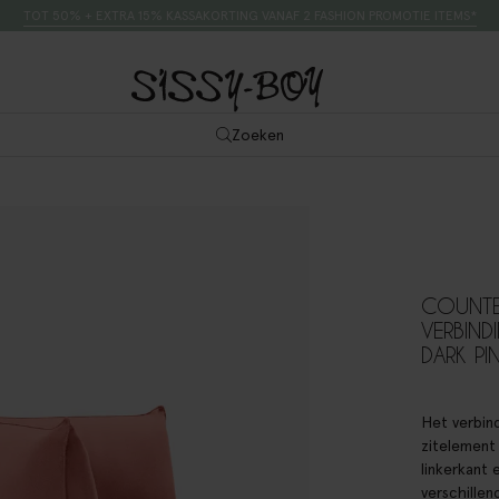
TOT 50% + EXTRA 15% KASSAKORTING VANAF 2 FASHION PROMOTIE ITEMS*
Zoeken
COUNTE
VERBIND
DARK PI
Het verbind
zitelement
linkerkant 
verschillen