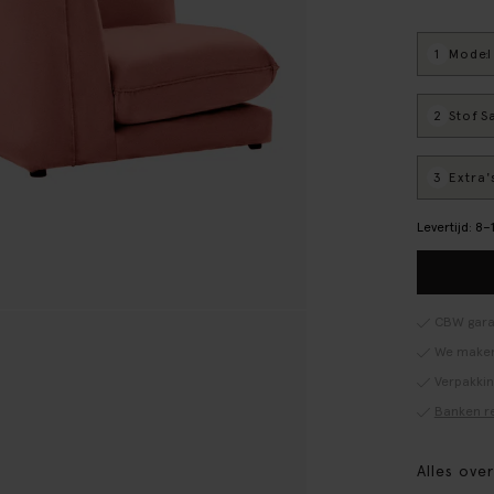
1
Model
:
2
Stof
: S
3
Extra'
Levertijd: 8
CBW gara
We maken
Verpakki
Banken r
Alles ove