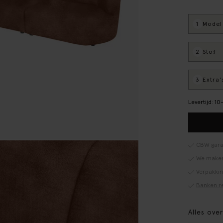
1
Model
:
2
Stof
:
3
Extra'
Levertijd: 1
CBW gara
We maken
Verpakki
Banken r
Alles ove