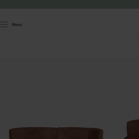
Doorgaan naar artikel
Menu
Homeland
Meubels
Banken
Empress
3-zits