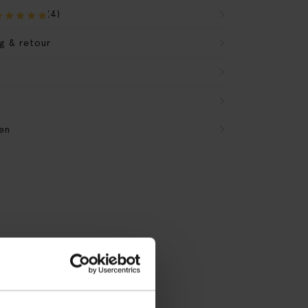
(4)
g & retour
en