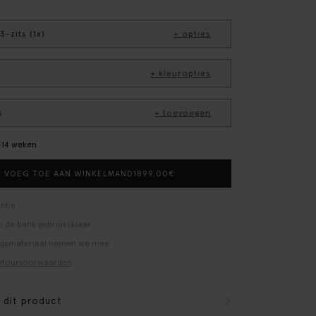
3-zits (1x)
+ opties
+ kleuropties
s
+ toevoegen
0–14 weken
1899.00
€
VOEG TOE AAN WINKELMAND
ntie
 de bank gebruiksklaar
ngsmateriaal nemen we mee
etourvoorwaarden
r dit product