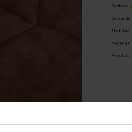
Reviews
Verzendin
Stofstaal
Materiaal
Proefzitt