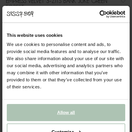
EMPRESS VELVET 3-ZITS BANK JUKE GREEN
FOREST
1899.00
In onze Empress bank komen modern en vintage samen. De
This website uses cookies
strakke lijnen gecombineerd met zachte rondingen zorgen voor
een perfecte balans tussen eigentijds en vintage. Door het
We use cookies to personalise content and ads, to
elegante velvet materiaal heeft de bank een luxe en sma...
provide social media features and to analyse our traffic.
Lees meer
We also share information about your use of our site with
our social media, advertising and analytics partners who
may combine it with other information that you’ve
1
Model
:
3-zits (1x)
+ opties
provided to them or that they’ve collected from your use
of their services.
2
Stof
: Juke Green forest 162
+ kleuropties
3
Extra's
+ toevoegen
Allow all
Levertijd: 10–14 weken
VOEG TOE AAN WINKELMAND
1899.00
€
Customize