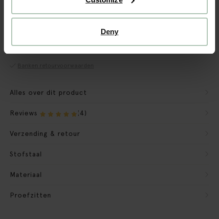
CBW garantie
Deny
We maken de bank gebruiksklaar
Verpakkingsmateriaal nemen we mee
Banken retourvoorwaarden
Alles over dit product
Reviews
(4)
Verzending & retour
Stofstaal
Materiaal
Proefzitten