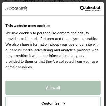
EMPRESS VELVET 3,5-ZITS BANK JUKE ROEST
2399.00
In onze Empress bank komen modern en vintage samen. De
strakke lijnen gecombineerd met zachte rondingen zorgen voor
This website uses cookies
een perfecte balans tussen eigentijds en vintage. Door het
We use cookies to personalise content and ads, to
elegante velvet materiaal heeft de bank een luxe en sma...
provide social media features and to analyse our traffic.
Lees meer
We also share information about your use of our site with
our social media, advertising and analytics partners who
1
Model
:
3.5-zits (1x)
+ opties
may combine it with other information that you’ve
provided to them or that they’ve collected from your use
2
Stof
:
+ kleuropties
of their services.
3
Extra's
+ toevoegen
Allow all
Levertijd: 10–14 weken
VOEG TOE AAN WINKELMAND
2399.00
€
Customize