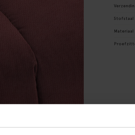
Verzendin
Stofstaal
Materiaal
Proefzitt