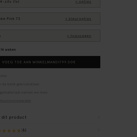
4-zits (1x)
+ opties
uke Pink 73
+ kleuropties
s
+ toevoegen
0–14 weken
1799.00
€
VOEG TOE AAN WINKELMAND
ntie
 de bank gebruiksklaar
ngsmateriaal nemen we mee
etourvoorwaarden
r dit product
(6)