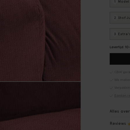
1
Model
:
2
Stof
: J
3
Extra'
Levertijd: 1
CBW gara
We maken
Verpakki
Banken r
Alles ove
Reviews