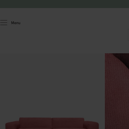
Doorgaan naar artikel
Menu
Homeland
Meubels
Banken
Sir
4-zits