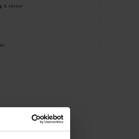
g & retour
en