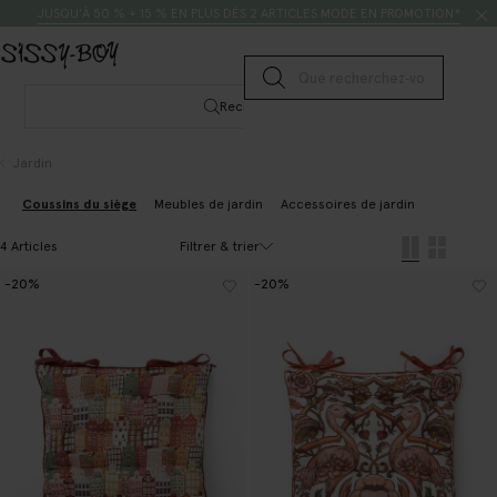
Passer au contenu
Rechercher
JUSQU’À 50 % + 15 % EN PLUS DÈS 2 ARTICLES MODE EN PROMOTION*
Lancer la recherche
Rechercher
Jardin
Coussins du siège
Meubles de jardin
Accessoires de jardin
Filtrer & trier
4 Articles
-20%
-20%