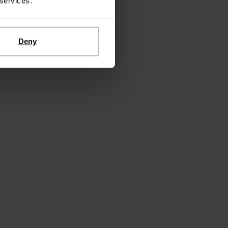
 services.
Deny