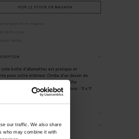
VOIR LE STOCK EN MAGASIN
raison gratuite en magasin
er après coup
raison rapide
SCRIPTION
 jolie boîte d’allumettes est pratique et
nte pour votre intérieur. Ornée d’un dessin de
l et du texte « Hello Sunshine », la boîte
ent 125 allumettes de 10 cm. Dimensions : 11 x 11
cm.
AILS DU PRODUIT
se our traffic. We also share
RAISON & RETOURS
ers who may combine it with