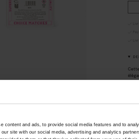
Liv
Pay
Liv
DE
Cette
éléga
solei
conti
x 13 
DÉT
e content and ads, to provide social media features and to analy
LIV
 our site with our social media, advertising and analytics partn