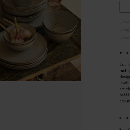
Liv
Pay
Liv
DE
Lot d
rusti
desig
lavabl
artic
préfé
nos m
DÉT
LIV