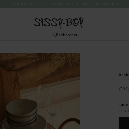
JUSQU’À 50 % + 15 % EN PLUS DÈS 2 ARTICLES MODE EN PROMOTION*
Rechercher
Assi
71.94
Taill
Sous 3