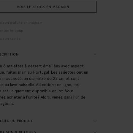
VOIR LE STOCK EN MAGASIN
raison gratuite en magasin
er après coup
raison rapide
SCRIPTION
e 6 assiettes à dessert émaillées avec aspect
que, faites main au Portugal. Les assiettes ont un
n moucheté, un diamètre de 22 cm et sont
es au lave-vaisselle. Attention : en ligne, cet
le est uniquement disponible en lot. Vous
rez acheter à l'unité? Alors, venez dans l'un de
agasins.
AILS DU PRODUIT
RAISON & RETOURS