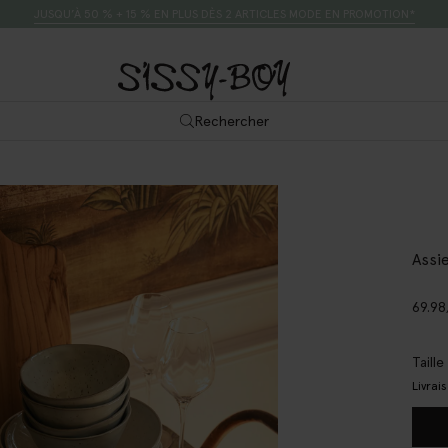
JUSQU’À 50 % + 15 % EN PLUS DÈS 2 ARTICLES MODE EN PROMOTION*
Rechercher
Assi
69.98
Taill
Livrai