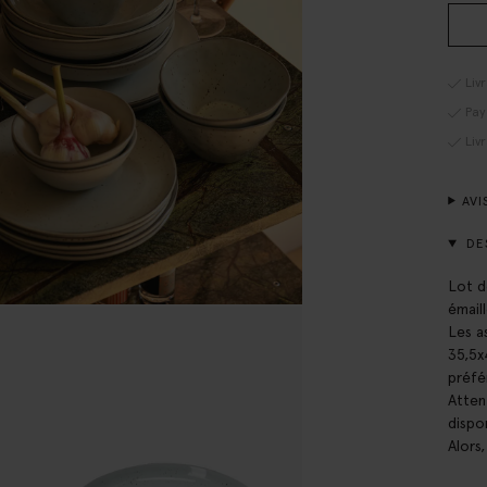
Liv
Pay
Liv
AVI
DE
Lot d
émail
Les a
35,5x
préfé
Atten
dispo
Alors