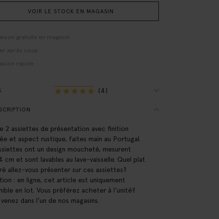
VOIR LE STOCK EN MAGASIN
raison gratuite en magasin
er après coup
raison rapide
(4)
S
SCRIPTION
e 2 assiettes de présentation avec finition
lée et aspect rustique, faites main au Portugal.
ssiettes ont un design moucheté, mesurent
4 cm et sont lavables au lave-vaisselle. Quel plat
ré allez-vous présenter sur ces assiettes?
tion : en ligne, cet article est uniquement
nible en lot. Vous préférez acheter à l'unité?
, venez dans l'un de nos magasins.