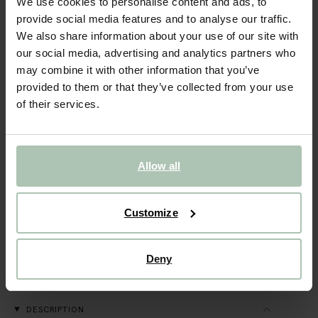
We use cookies to personalise content and ads, to
- 60%
provide social media features and to analyse our traffic.
We also share information about your use of our site with
Bandeau en velours - rouge
our social media, advertising and analytics partners who
may combine it with other information that you’ve
25.99
10.40
provided to them or that they’ve collected from your use
of their services.
Taille sélectionnée: Onesize
Livraison dans: 1–2 jours ouvrés
AJOUTER AU PANIER
Allow all
VOIR LE STOCK EN MAGASIN
Customize
Livraison gratuite en magasin
Payer après coup
Deny
Livraison rapide
DESCRIPTION