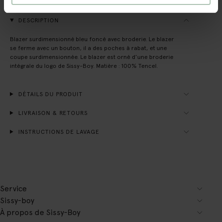
DESCRIPTION
Blazer surdimensionné bleu foncé avec broderie. Le blazer
se ferme avec un bouton, il a des poches à rabat, et une
coupe surdimensionnée. Le blazer est orné d’une broderie
intégrale du logo de Sissy-Boy. Matière : 100% Tencel.
DÉTAILS DU PRODUIT
LIVRAISON & RETOURS
INSTRUCTIONS DE LAVAGE
Service
Sissy-boy
À propos de Sissy-Boy