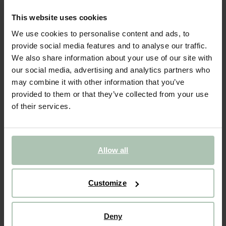
- 60%
This website uses cookies
Blazer surdimensionné avec broderie - bleu foncé
We use cookies to personalise content and ads, to
provide social media features and to analyse our traffic.
We also share information about your use of our site with
150.00
60.00
our social media, advertising and analytics partners who
may combine it with other information that you’ve
Choisissez votre taille
provided to them or that they’ve collected from your use
XS-S
M
L-XL
of their services.
AJOUTER AU PANIER
Allow all
VOIR LE STOCK EN MAGASIN
Customize
Livraison gratuite en magasin
Payer après coup
Deny
Livraison rapide