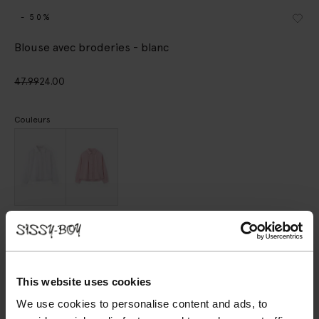
- 50%
Blouse avec broderies - blanc
47.99
24.00
Couleurs
Choisissez votre taille
98-104
110-116
122-128
134-140
146-152
This website uses cookies
We use cookies to personalise content and ads, to
AJOUTER AU PANIER