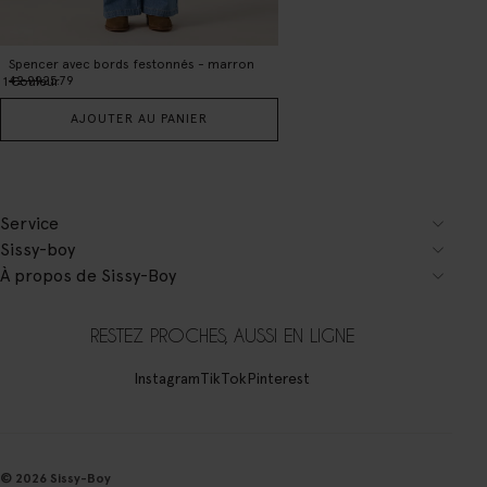
Spencer avec bords festonnés - marron
42.99
25.79
1
Couleur
AJOUTER AU PANIER
Service
Sissy-boy
À propos de Sissy-Boy
RESTEZ PROCHES, AUSSI EN LIGNE
Instagram
TikTok
Pinterest
© 2026 Sissy-Boy