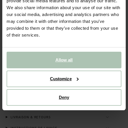
provide social media features and to analyse our traffic.
We also share information about your use of our site with
VOIR LE STOCK EN MAGASIN
our social media, advertising and analytics partners who
may combine it with other information that you’ve
Livraison gratuite en magasin
provided to them or that they’ve collected from your use
Payer après coup
of their services.
Livraison rapide
DESCRIPTION
Allow all
Blouse blanche de Sissy-Boy. La blouse a des manches
longues, un col, des boutons et un détail brodé dans le dos.
Customize
Composition : 100% coton.
DÉTAILS DU PRODUIT
Deny
GUIDE DES TAILLES
LIVRAISON & RETOURS
INSTRUCTIONS DE LAVAGE