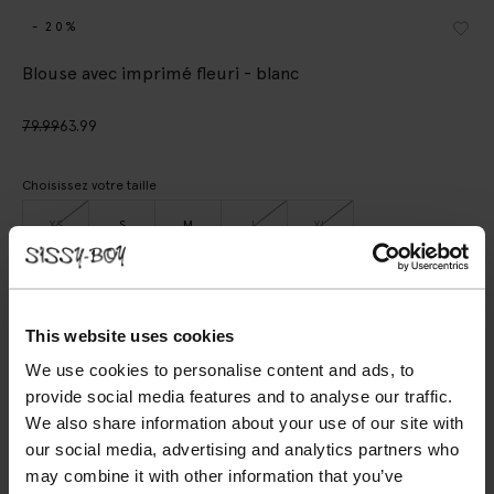
- 20%
Blouse avec imprimé fleuri - blanc
79.99
63.99
Choisissez votre taille
XS
S
M
L
XL
AJOUTER AU PANIER
This website uses cookies
VOIR LE STOCK EN MAGASIN
We use cookies to personalise content and ads, to
provide social media features and to analyse our traffic.
Livraison gratuite en magasin
We also share information about your use of our site with
Payer après coup
our social media, advertising and analytics partners who
may combine it with other information that you’ve
Livraison rapide