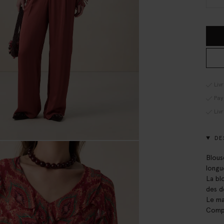
Liv
Pay
Liv
DE
Blous
longu
La bl
des d
Le ma
Compo