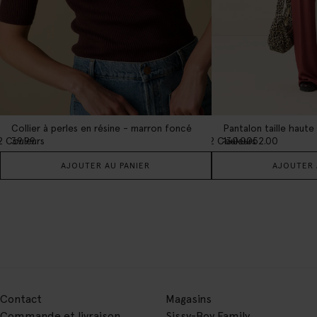
Collier à perles en résine - marron foncé
2
Couleurs
2
Couleurs
39.99
130.00
52.00
AJOUTER AU PANIER
AJOUTER 
Contact
Magasins
Commande et livraison
Sissy-Boy Family