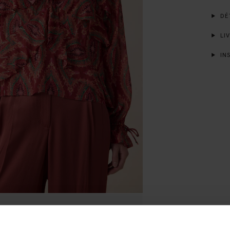
DÉT
LIV
INS