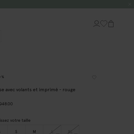
0%
se avec volants et imprimé - rouge
0
48.00
issez votre taille
S
S
M
L
XL