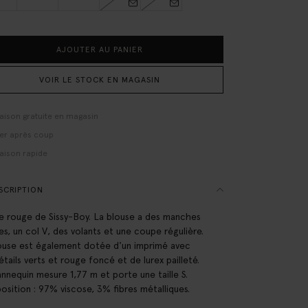
AJOUTER AU PANIER
VOIR LE STOCK EN MAGASIN
raison gratuite en magasin
er après coup
raison rapide
SCRIPTION
e rouge de Sissy-Boy. La blouse a des manches
es, un col V, des volants et une coupe régulière.
ouse est également dotée d'un imprimé avec
étails verts et rouge foncé et de lurex pailleté.
nnequin mesure 1,77 m et porte une taille S.
sition : 97% viscose, 3% fibres métalliques.