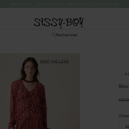
JUSQU’À 50 % + 15 % EN PLUS DÈS 2 ARTICLES MODE EN PROMOTION*
Rechercher
SHOP THE LOOK
- 6
Blou
120.0
Chois
X