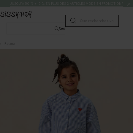
Passer au contenu
Rechercher
JUSQU’À 50 % + 15 % EN PLUS DÈS 2 ARTICLES MODE EN PROMOTION*
Lancer la recherche
Rechercher
Retour