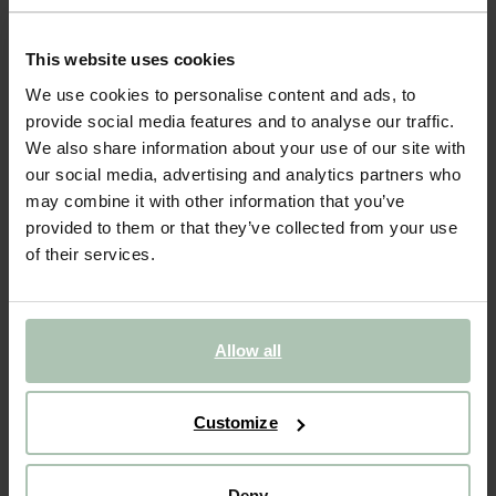
- 30%
BIENTÔT ÉPUISÉ !
This website uses cookies
Blouse rayée avec cœur - bleu
We use cookies to personalise content and ads, to
provide social media features and to analyse our traffic.
39.99
27.99
We also share information about your use of our site with
our social media, advertising and analytics partners who
Choisissez votre taille
may combine it with other information that you’ve
provided to them or that they’ve collected from your use
98-104
110-116
122-128
134-140
146-152
of their services.
AJOUTER AU PANIER
Allow all
VOIR LE STOCK EN MAGASIN
Livraison gratuite en magasin
Customize
Payer après coup
Livraison rapide
Deny