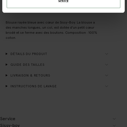
DESCRIPTION
Blouse rayée bleue avec cœur de Sissy-Boy. La blouse a
des manches longues, un col, est dotée d'un petit cœur
brodé et se ferme avec des boutons. Composition : 100%
coton.
DÉTAILS DU PRODUIT
GUIDE DES TAILLES
LIVRAISON & RETOURS
INSTRUCTIONS DE LAVAGE
Service
Sissy-boy