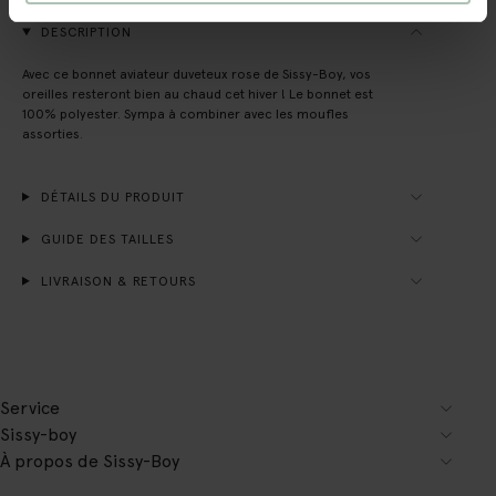
DESCRIPTION
Avec ce bonnet aviateur duveteux rose de Sissy-Boy, vos
oreilles resteront bien au chaud cet hiver ! Le bonnet est
100% polyester. Sympa à combiner avec les moufles
assorties.
DÉTAILS DU PRODUIT
GUIDE DES TAILLES
LIVRAISON & RETOURS
Service
Sissy-boy
À propos de Sissy-Boy