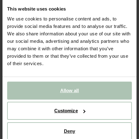
- 70%
This website uses cookies
We use cookies to personalise content and ads, to
Bonnet aviateur duveteux - rose
provide social media features and to analyse our traffic.
We also share information about your use of our site with
24.99
7.50
our social media, advertising and analytics partners who
may combine it with other information that you’ve
Taille sélectionnée: Onesize
provided to them or that they’ve collected from your use
Livraison dans: 1–2 jours ouvrés
of their services.
AJOUTER AU PANIER
VOIR LE STOCK EN MAGASIN
Allow all
Livraison gratuite en magasin
Payer après coup
Customize
Livraison rapide
Deny
(1)
AVIS