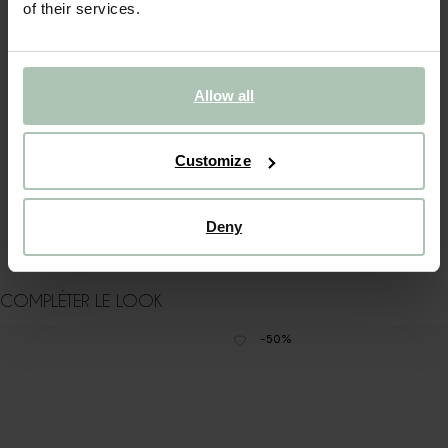
of their services.
Sissy-Boy : Évitez tout contact avec des produits
cosmétiques (parfum, laque, démaquillant, dissolvant, huile
de corps, crème solaire, gel désinfectant pour les mains et
déodorant). Ne portez pas les bijoux sous la douche, dans
le bain ou lorsque vous vous baignez. Le chlore, en
Allow all
particulier, peut endommager ou décolorer de façon
permanente les bijoux.
Customize
DÉTAILS DU PRODUIT
LIVRAISON & RETOURS
Deny
COMPLÉTER LE LOOK
-50%