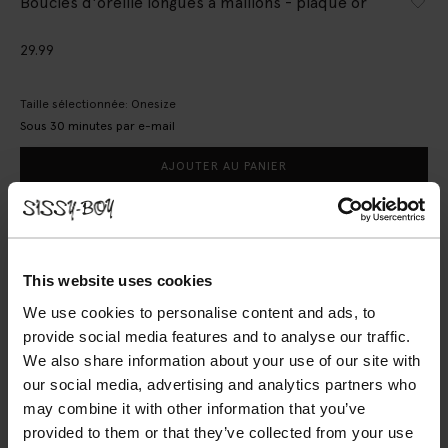
Boucles d'oreille longues à maillons - plaqué or
29.99
Taille sélectionnée: Onesize
Sous 30 minutes par e-mail
AJOUTER AU PANIER
VOIR LE STOCK EN MAGASIN
Livraison gratuite en magasin
This website uses cookies
Payer après coup
We use cookies to personalise content and ads, to
Livraison rapide
provide social media features and to analyse our traffic.
We also share information about your use of our site with
DESCRIPTION
our social media, advertising and analytics partners who
may combine it with other information that you’ve
Boucles d'oreille longues à maillons plaqué or de Sissy-Boy.
Une touche finale festive à chacune de vos tenues ! Les
provided to them or that they’ve collected from your use
boucles d'oreille sont en acier inoxydable. Entretien bijoux