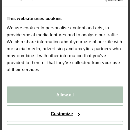
- 40%
This website uses cookies
Boucles d'oreille plaqué or avec rayures
We use cookies to personalise content and ads, to
24.99
14.99
provide social media features and to analyse our traffic.
We also share information about your use of our site with
our social media, advertising and analytics partners who
Taille sélectionnée: Onesize
may combine it with other information that you’ve
Sous 30 minutes par e-mail
provided to them or that they’ve collected from your use
AJOUTER AU PANIER
of their services.
VOIR LE STOCK EN MAGASIN
Livraison gratuite en magasin
Allow all
Payer après coup
Livraison rapide
Customize
(1)
AVIS