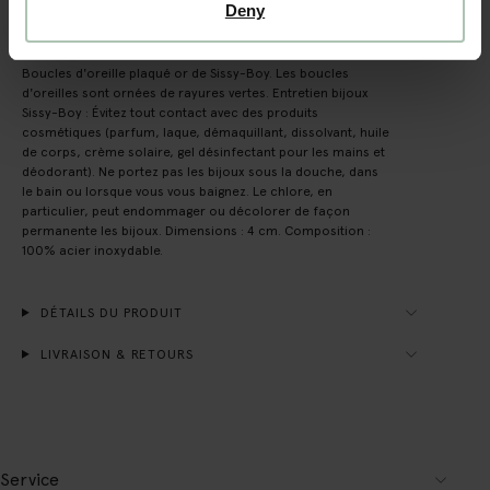
Deny
DESCRIPTION
Boucles d'oreille plaqué or de Sissy-Boy. Les boucles
d'oreilles sont ornées de rayures vertes. Entretien bijoux
Sissy-Boy : Évitez tout contact avec des produits
cosmétiques (parfum, laque, démaquillant, dissolvant, huile
de corps, crème solaire, gel désinfectant pour les mains et
déodorant). Ne portez pas les bijoux sous la douche, dans
le bain ou lorsque vous vous baignez. Le chlore, en
particulier, peut endommager ou décolorer de façon
permanente les bijoux. Dimensions : 4 cm. Composition :
100% acier inoxydable.
DÉTAILS DU PRODUIT
LIVRAISON & RETOURS
Service