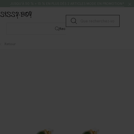
Passer au contenu
Rechercher
JUSQU’À 50 % + 15 % EN PLUS DÈS 2 ARTICLES MODE EN PROMOTION*
Lancer la recherche
Rechercher
Retour