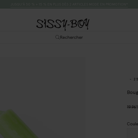
JUSQU’À 50 % + 15 % EN PLUS DÈS 2 ARTICLES MODE EN PROMOTION*
Rechercher
- 2
Boug
19.96
Coule