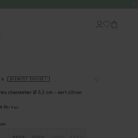
5%
BIENTÔT ÉPUISÉ !
ies chandelier Ø 3,2 cm - vert citron
14.96
/ 4 pc
urs