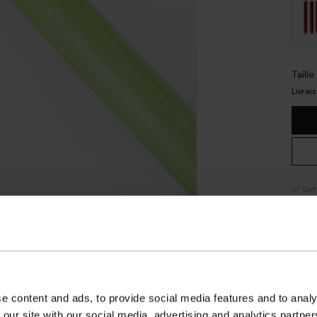
Taill
Livrai
Liv
Pay
Liv
AVI
DE
e content and ads, to provide social media features and to analy
 our site with our social media, advertising and analytics partn