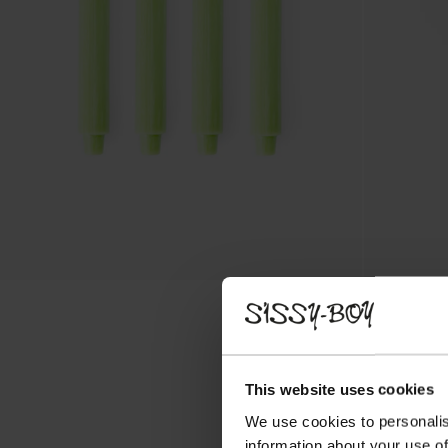
This website uses cookies
We use cookies to personalis
information about your use of