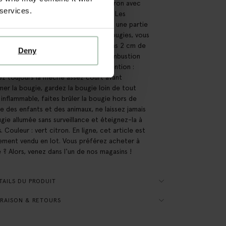
e 4 bougies pour chandelier vert citron avec
 services.
onne tenue pour un aspect rustique. Les
es droites mesurent 3,2x30 cm avec une partie
ieure de 2 cm de largeur. Pour ces bougies, vous
donc besoin d'un bougeoir d'au moins 2 cm de
Deny
ur. Les bougies ont une durée de combustion
iron 24 heures et sont teintées. Attention :
z toujours la mèche assez court avant
umer la bougie, gardez la bougie loin de tout
 inflammable, faites brûler la bougie hors de
e des enfants et des animaux, ne laissez jamais
ugie allumée sans surveillance et éteignez-la à
 Couleur : vert citron. En ligne, cet article est
ement vendu en lot. Vous préférez acheter à
é ? Alors, venez dans l'un de nos magasins !
AILS DU PRODUIT
RAISON & RETOURS