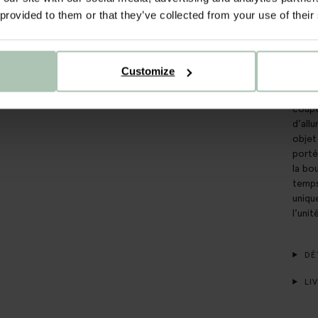
Lot d
 provided to them or that they’ve collected from your use of their
une b
bougi
infér
avez 
Customize
large
d'env
coupe
d'all
objet
porté
la bo
temps.
uniqu
l'unit
DÉT
LIV