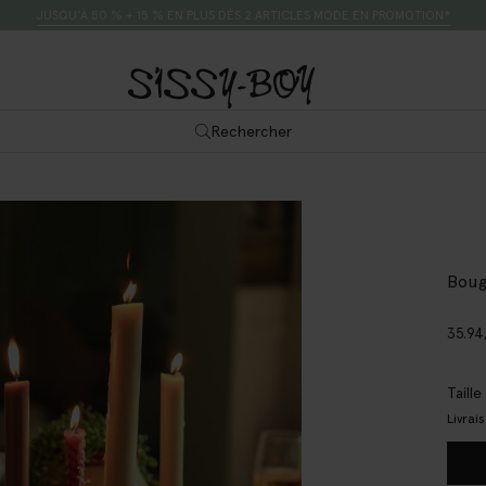
JUSQU’À 50 % + 15 % EN PLUS DÈS 2 ARTICLES MODE EN PROMOTION*
Rechercher
Boug
35.94
Taill
Livrai