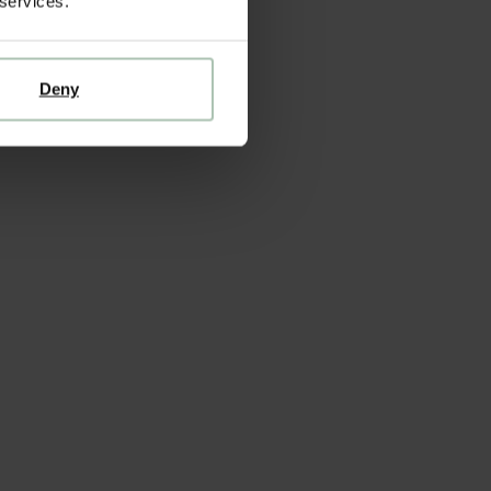
 services.
Deny