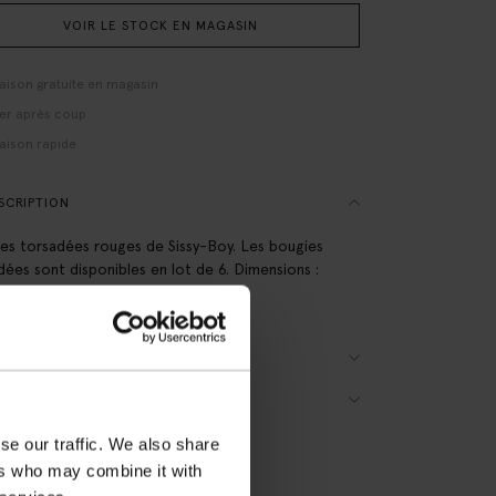
VOIR LE STOCK EN MAGASIN
raison gratuite en magasin
er après coup
raison rapide
SCRIPTION
es torsadées rouges de Sissy-Boy. Les bougies
dées sont disponibles en lot de 6. Dimensions :
. Composition : 100% cire.
AILS DU PRODUIT
RAISON & RETOURS
se our traffic. We also share
ers who may combine it with