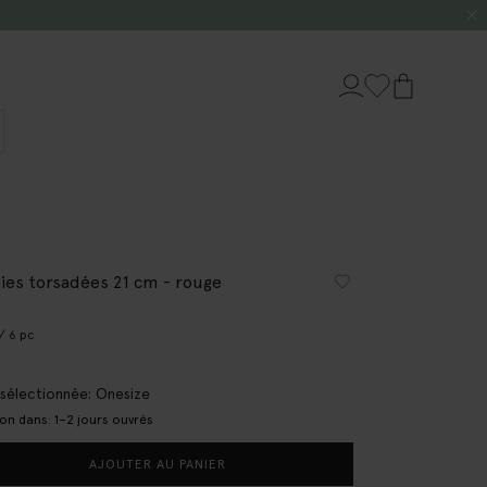
ies torsadées 21 cm - rouge
/ 6 pc
e sélectionnée: Onesize
son dans: 1–2 jours ouvrés
AJOUTER AU PANIER