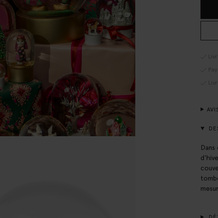
Liv
Pay
Liv
AVI
DE
Dans 
d'hiv
couve
tombe
mesur
DÉT