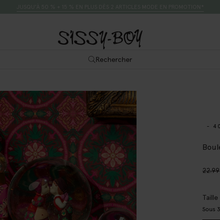
JUSQU’À 50 % + 15 % EN PLUS DÈS 2 ARTICLES MODE EN PROMOTION*
Rechercher
- 4
Boul
22.99
Taill
Sous 3