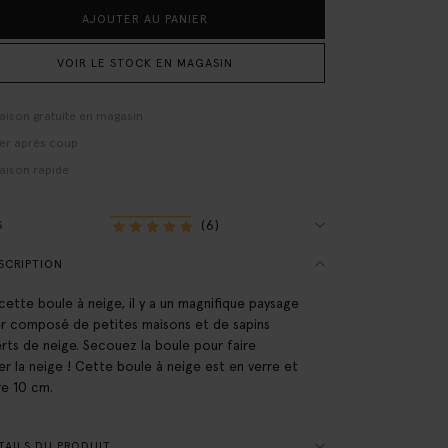
AJOUTER AU PANIER
VOIR LE STOCK EN MAGASIN
raison gratuite en magasin
er après coup
raison rapide
(6)
S
SCRIPTION
cette boule à neige, il y a un magnifique paysage
er composé de petites maisons et de sapins
rts de neige. Secouez la boule pour faire
r la neige ! Cette boule à neige est en verre et
e 10 cm.
AILS DU PRODUIT