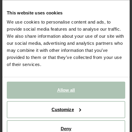
- 40%
This website uses cookies
Bracelet plaqué or avec breloques rondes
We use cookies to personalise content and ads, to
provide social media features and to analyse our traffic.
24.99
14.99
We also share information about your use of our site with
our social media, advertising and analytics partners who
Taille sélectionnée: Onesize
may combine it with other information that you’ve
Sous 30 minutes par e-mail
provided to them or that they’ve collected from your use
of their services.
AJOUTER AU PANIER
VOIR LE STOCK EN MAGASIN
Allow all
Livraison gratuite en magasin
Payer après coup
Customize
Livraison rapide
Deny
DESCRIPTION