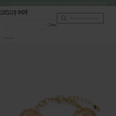
Passer au contenu
Rechercher
JUSQU’À 50 % + 15 % EN PLUS DÈS 2 ARTICLES MODE EN PROMOTION*
Lancer la recherche
Rechercher
Retour