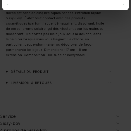
Bracelet plaqué or de Sissy-Boy. Le bracelet de couleur
dorée est orné de cinq breloques rondes. Entretien bijoux
Sissy-Boy : Évitez tout contact avec des produits
cosmétiques (parfum, laque, démaquillant, dissolvant, huile
de corps, crème solaire, gel désinfectant pour les mains et
déodorant). Ne portez pas les bijoux sous la douche, dans
le bain ou lorsque vous vous baignez. Le chlore, en
particulier, peut endommager ou décolorer de façon
permanente les bijoux. Dimensions : 17 cm + 5 cm
extension. Composition : 100% acier inoxydable.
DÉTAILS DU PRODUIT
LIVRAISON & RETOURS
Service
Sissy-boy
À propos de Sissy-Boy