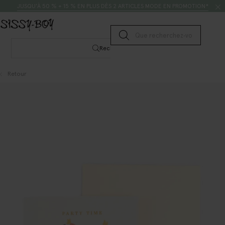
Passer au contenu
Rechercher
JUSQU’À 50 % + 15 % EN PLUS DÈS 2 ARTICLES MODE EN PROMOTION*
Lancer la recherche
Rechercher
Retour