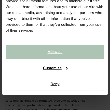
Carte postale party time
provide social media features and to analyse our traffic.
We also share information about your use of our site with
4.50
our social media, advertising and analytics partners who
may combine it with other information that you’ve
provided to them or that they’ve collected from your use
Taille sélectionnée: Onesize
of their services.
Livraison dans: 1–2 jours ouvrés
AJOUTER AU PANIER
Allow all
VOIR LE STOCK EN MAGASIN
Livraison gratuite en magasin
Customize
Payer après coup
Livraison rapide
Deny
DESCRIPTION
Carte postale double au format A6 avec une illustration de
chiens mignons portant des chapeaux de fête et le texte
‘party time’. La carte est fournie avec une enveloppe.