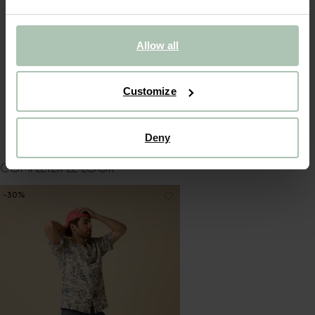
Casquette rouge de Sissy-Boy. La casquette en denim est
ornée du texte Out Of Office brodé en rouge foncé sur le
devant. Composition : 100% coton.
Allow all
DÉTAILS DU PRODUIT
Customize
LIVRAISON & RETOURS
Deny
COMPLÉTER LE LOOK
-30%