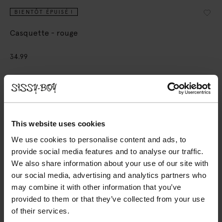
BIENTÔT ÉPUISÉ !
Casquette - rouge
34.99
Taille sélectionnée: Onesize
Livraison dans: 1–2 jours ouvrés
AJOUTER AU PANIER
This website uses cookies
VOIR LE STOCK EN MAGASIN
We use cookies to personalise content and ads, to
provide social media features and to analyse our traffic.
Livraison gratuite en magasin
We also share information about your use of our site with
our social media, advertising and analytics partners who
Payer après coup
may combine it with other information that you’ve
Livraison rapide
provided to them or that they’ve collected from your use
of their services.
DESCRIPTION