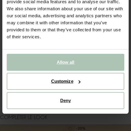
provide social media features and to analyse our traffic.
We also share information about your use of our site with
Livraison gratuite en magasin
our social media, advertising and analytics partners who
Payer après coup
may combine it with other information that you’ve
Livraison rapide
provided to them or that they’ve collected from your use
of their services.
DESCRIPTION
Casquette verte de Sissy-Boy. La casquette est ornée du
texte Amore brodé en vert foncé. Composition : 100%
Allow all
coton.
Customize
DÉTAILS DU PRODUIT
LIVRAISON & RETOURS
Deny
COMPLÉTER LE LOOK
-20%