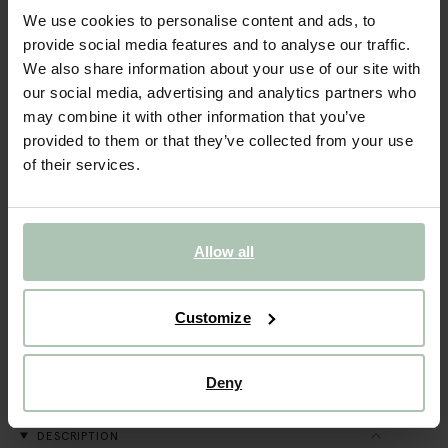
We use cookies to personalise content and ads, to
- 50%
provide social media features and to analyse our traffic.
Chandelier avec coeur - rose foncé
We also share information about your use of our site with
our social media, advertising and analytics partners who
15.99
8.00
may combine it with other information that you’ve
provided to them or that they’ve collected from your use
of their services.
Taille sélectionnée: Onesize
Livraison dans: 1–2 jours ouvrés
AJOUTER AU PANIER
Allow all
VOIR LE STOCK EN MAGASIN
Customize
Livraison gratuite en magasin
Payer après coup
Deny
Livraison rapide
DESCRIPTION