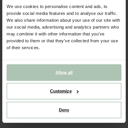
We use cookies to personalise content and ads, to
- 60%
STORE ONLY
provide social media features and to analyse our traffic.
Chandelier léopard
We also share information about your use of our site with
our social media, advertising and analytics partners who
29.99
12.00
may combine it with other information that you’ve
provided to them or that they’ve collected from your use
of their services.
Taille sélectionnée: Onesize
Livraison dans: 1–2 jours ouvrés
Disponible uniquement en magasin
Allow all
VOIR LE STOCK EN MAGASIN
Livraison gratuite en magasin
Customize
Payer après coup
Livraison rapide
Deny
DESCRIPTION