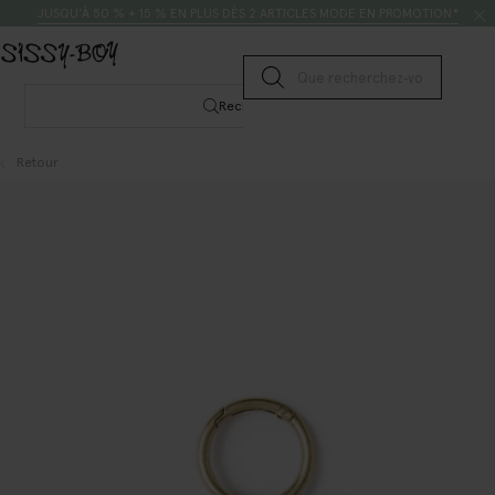
Passer au contenu
Rechercher
JUSQU’À 50 % + 15 % EN PLUS DÈS 2 ARTICLES MODE EN PROMOTION*
Lancer la recherche
Rechercher
Retour