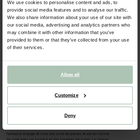
Charm de sac chat - multicolore
We use cookies to personalise content and ads, to
provide social media features and to analyse our traffic.
17.99
We also share information about your use of our site with
our social media, advertising and analytics partners who
may combine it with other information that you’ve
Taille sélectionnée: Onesize
Sous 30 minutes par e-mail
provided to them or that they’ve collected from your use
of their services.
AJOUTER AU PANIER
VOIR LE STOCK EN MAGASIN
Allow all
Livraison gratuite en magasin
Payer après coup
Customize
Livraison rapide
Deny
DESCRIPTION
Charm de sac multicolore de Sissy-Boy. Le bag charm
fantaisie orange et rose est orné de perles et est en forme
de chat avec un foulard et des lunettes de soleil. Le charm