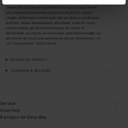
Charm de sac rose en résine de Sissy-Boy. Le bag charm
est composé d'un anneau plaqué or et de trois cœurs
rouges. Évitez tout contact avec des produits cosmétiques
(parfum, laque, démaquillant, dissolvant, huile de corps,
crème solaire, gel désinfectant pour les mains et
déodorant). Le chlore, en particulier, peut endommager ou
décolorer de façon permanente les bijoux. Dimensions : 12
cm. Composition : 100% résine.
DÉTAILS DU PRODUIT
LIVRAISON & RETOURS
Service
Sissy-boy
À propos de Sissy-Boy