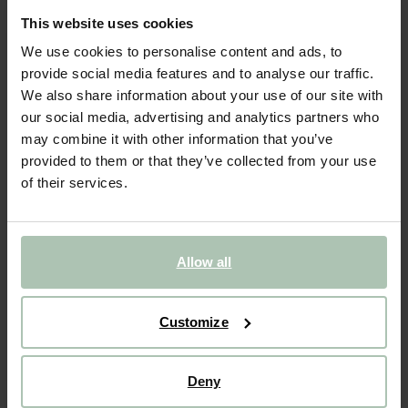
This website uses cookies
- 50%
BIENTÔT ÉPUISÉ !
We use cookies to personalise content and ads, to
Charm de sac en résine avec cœurs - rose
provide social media features and to analyse our traffic.
We also share information about your use of our site with
29.99
15.00
our social media, advertising and analytics partners who
may combine it with other information that you’ve
Taille sélectionnée: Onesize
provided to them or that they’ve collected from your use
Livraison dans: 1–2 jours ouvrés
of their services.
AJOUTER AU PANIER
VOIR LE STOCK EN MAGASIN
Allow all
Livraison gratuite en magasin
Customize
Payer après coup
Livraison rapide
Deny
DESCRIPTION