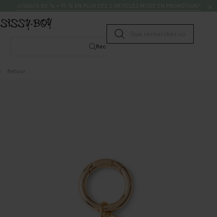
Passer au contenu
Rechercher
JUSQU’À 50 % + 15 % EN PLUS DÈS 2 ARTICLES MODE EN PROMOTION*
Lancer la recherche
Rechercher
Retour