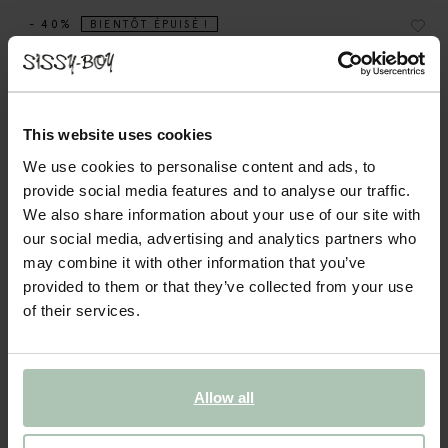
- 40%
BIENTÔT ÉPUISÉ !
Chaussettes avec smiley - bleu
8.99
5.39
This website uses cookies
We use cookies to personalise content and ads, to
Couleurs
provide social media features and to analyse our traffic.
We also share information about your use of our site with
our social media, advertising and analytics partners who
may combine it with other information that you’ve
provided to them or that they’ve collected from your use
of their services.
Choisissez votre taille
22-24
25-28
29-32
33-35
Allow all
AJOUTER AU PANIER