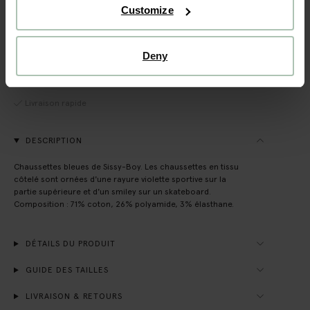
Customize
VOIR LE STOCK EN MAGASIN
Deny
Livraison gratuite en magasin
Payer après coup
Livraison rapide
DESCRIPTION
Chaussettes bleues de Sissy-Boy. Les chaussettes en tissu
côtelé sont ornées d'une rayure violette sportive sur la
partie supérieure et d'un smiley sur un skateboard.
Composition : 71% coton, 26% polyamide, 3% élasthane.
DÉTAILS DU PRODUIT
GUIDE DES TAILLES
LIVRAISON & RETOURS