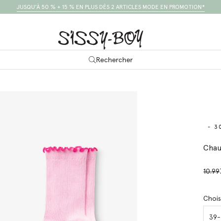
JUSQU’À 50 % + 15 % EN PLUS DÈS 2 ARTICLES MODE EN PROMOTION*
Rechercher
- 3
Chau
10.99
Chois
39-