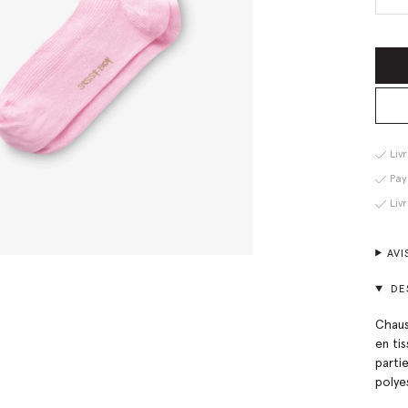
Liv
Pay
Liv
AVI
DE
Chaus
en ti
parti
polye