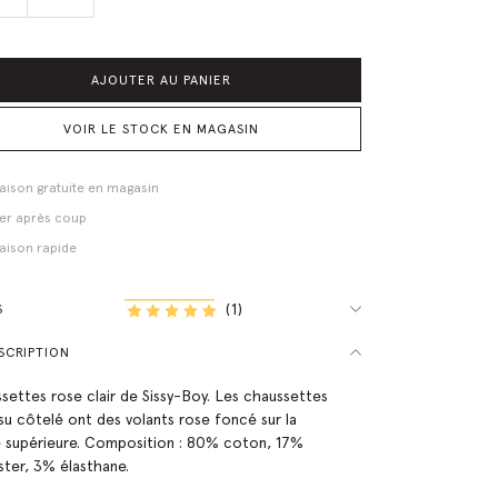
AJOUTER AU PANIER
VOIR LE STOCK EN MAGASIN
raison gratuite en magasin
er après coup
raison rapide
(1)
S
SCRIPTION
settes rose clair de Sissy-Boy. Les chaussettes
ssu côtelé ont des volants rose foncé sur la
e supérieure. Composition : 80% coton, 17%
ster, 3% élasthane.