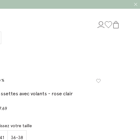
0%
ssettes avec volants - rose clair
7.69
issez votre taille
41
36-38