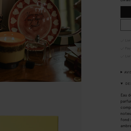
Livrai
Liv
Pay
Liv
AVI
DE
Eau d
parfu
compo
notes
fond 
ambre