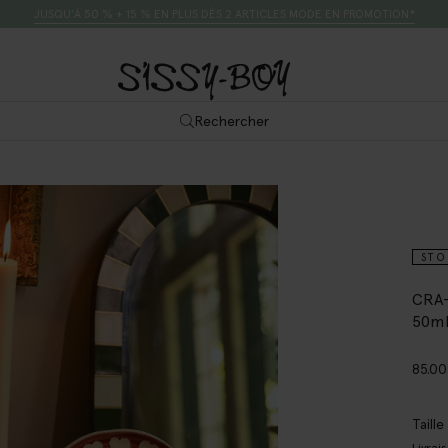
JUSQU’À 50 % + 15 % EN PLUS DÈS 2 ARTICLES MODE EN PROMOTION*
Rechercher
STO
CRA-
50m
85.00
Taill