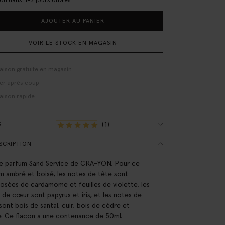
son dans: 1–2 jours ouvrés
AJOUTER AU PANIER
VOIR LE STOCK EN MAGASIN
raison gratuite en magasin
er après coup
raison rapide
(1)
S
SCRIPTION
e parfum Sand Service de CRA-YON. Pour ce
m ambré et boisé, les notes de tête sont
sées de cardamome et feuilles de violette, les
 de cœur sont papyrus et iris, et les notes de
sont bois de santal, cuir, bois de cèdre et
. Ce flacon a une contenance de 50ml.