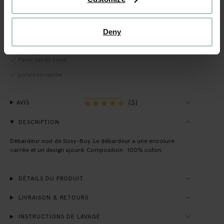
VOIR LE STOCK EN MAGASIN
Deny
Livraison gratuite en magasin
Payer après coup
Livraison rapide
(3)
AVIS
DESCRIPTION
Débardeur noir de Sissy-Boy. Le débardeur a une encolure
carrée et un design ajouré. Composition : 100% coton.
DÉTAILS DU PRODUIT
LIVRAISON & RETOURS
INSTRUCTIONS DE LAVAGE