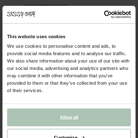
- 40%
BIENTÔT ÉPUISÉ !
Débardeur ajouré - noir
39.99
23.99
This website uses cookies
We use cookies to personalise content and ads, to
Couleurs
provide social media features and to analyse our traffic.
We also share information about your use of our site with
our social media, advertising and analytics partners who
may combine it with other information that you’ve
provided to them or that they’ve collected from your use
of their services.
Choisissez votre taille
XS
S
M
L
XL
Allow all
Customize
AJOUTER AU PANIER