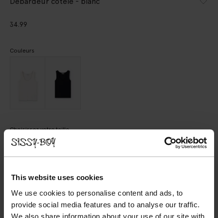
Débardeur côtelé - blanc
34.99
Couleurs
Choisissez votre taille
XS
S
M
L
XL
XXL
This website uses cookies
AJOUTER AU PANIER
We use cookies to personalise content and ads, to
provide social media features and to analyse our traffic.
VOIR LE STOCK EN MAGASIN
We also share information about your use of our site with