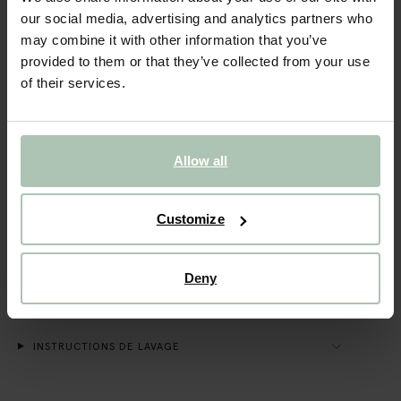
our social media, advertising and analytics partners who
Livraison gratuite en magasin
may combine it with other information that you’ve
Payer après coup
provided to them or that they’ve collected from your use
Livraison rapide
of their services.
(1)
AVIS
Allow all
DESCRIPTION
Débardeur blanc de Sissy-Boy. Le débardeur a un col rond
profond, une coupe droite et est en tissu côtelé.
Customize
Composition : 48% coton, 48% modal, 4% élasthane.
Deny
DÉTAILS DU PRODUIT
LIVRAISON & RETOURS
INSTRUCTIONS DE LAVAGE