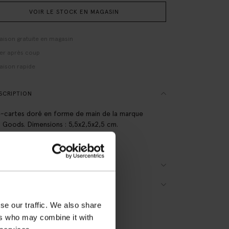
VOIR LE STOCK EN MAGASIN
raison gratuite en magasin
er après coup
raison rapide
SCRIPTION
-cartes doré en forme de main de la marque
 Goods. Dimensions : 5,5x2,5x2,5 cm.
sition : 100% laiton.
AILS DU PRODUIT
RAISON & RETOURS
se our traffic. We also share
ers who may combine it with