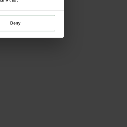
 services.
Deny