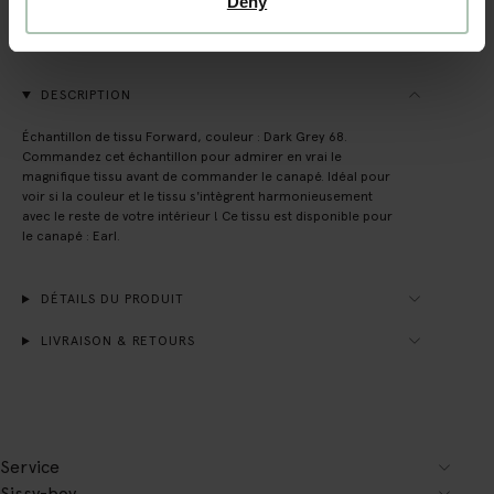
Deny
Payer après coup
Livraison rapide
DESCRIPTION
Échantillon de tissu Forward, couleur : Dark Grey 68.
Commandez cet échantillon pour admirer en vrai le
magnifique tissu avant de commander le canapé. Idéal pour
voir si la couleur et le tissu s'intègrent harmonieusement
avec le reste de votre intérieur ! Ce tissu est disponible pour
le canapé : Earl.
DÉTAILS DU PRODUIT
LIVRAISON & RETOURS
Service
Sissy-boy