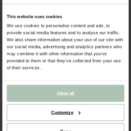
Échantillon de tissu Forward - Gris foncé 68
0.25
This website uses cookies
We use cookies to personalise content and ads, to
Couleurs
provide social media features and to analyse our traffic.
We also share information about your use of our site with
our social media, advertising and analytics partners who
may combine it with other information that you’ve
provided to them or that they’ve collected from your use
of their services.
Taille sélectionnée: Onesize
Sous 30 minutes par e-mail
Allow all
AJOUTER AU PANIER
VOIR LE STOCK EN MAGASIN
Customize
Livraison gratuite en magasin