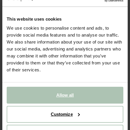
Échantillon de tissu Juke - Gris moyen 65
0.25
This website uses cookies
We use cookies to personalise content and ads, to
Couleurs
provide social media features and to analyse our traffic.
We also share information about your use of our site with
our social media, advertising and analytics partners who
may combine it with other information that you’ve
provided to them or that they’ve collected from your use
+7
of their services.
Taille sélectionnée: Onesize
Livraison dans: 1–2 jours ouvrés
Allow all
AJOUTER AU PANIER
VOIR LE STOCK EN MAGASIN
Customize
Livraison gratuite en magasin