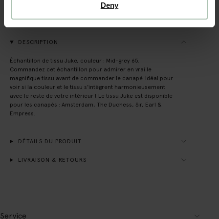
Payer après coup
Deny
Livraison rapide
DESCRIPTION
Échantillon de tissu Juke, couleur : Mid-grey 65.
Commandez cet échantillon pour admirer en vrai le
magnifique tissu avant de commander le canapé. Idéal pour
voir si la couleur et le tissu s'intègrent harmonieusement
avec le reste de votre intérieur ! Le tissu Juke est disponible
pour les canapés : Amsterdam, The Duchess, Sir, Earl &
Empress.
DÉTAILS DU PRODUIT
LIVRAISON & RETOURS
Service