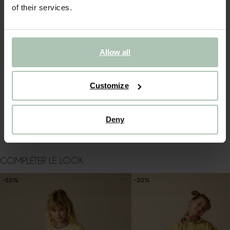
of their services.
Foulard jaune clair de Sissy-Boy. Le foulard a une forme
carrée vous permettant de le nouer facilement autour de
votre cou. Le foulard en coton est orné d'un imprimé
représentant des citrons. Dimensions : 51x49 cm.
Composition : 100% coton.
Allow all
DÉTAILS DU PRODUIT
Customize
GUIDE DES TAILLES
Deny
LIVRAISON & RETOURS
COMPLÉTER LE LOOK
-50%
-30%