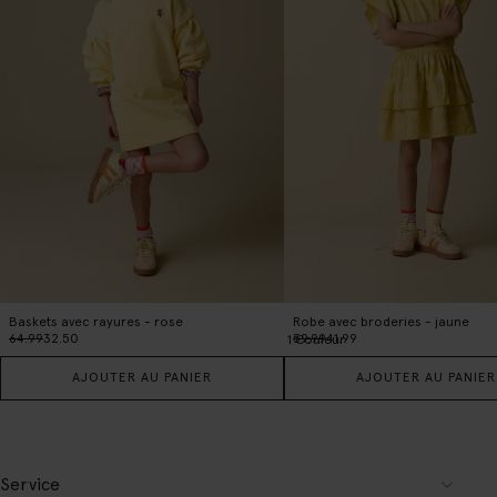
Baskets avec rayures - rose
Robe avec broderies - jaune
64.99
32.50
59.99
41.99
1
Couleur
AJOUTER AU PANIER
AJOUTER AU PANIER
Service