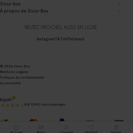
Sissy-boy
À propos de Sissy-Boy
RESTEZ PROCHES, AUSSI EN LIGNE
Instagram
TikTok
Pinterest
© 2026 Sissy-Boy
Mentions Légales
Politique de confidentialité
Accessibilité
|
9.5
10940 beoordelingen
Accueil
Menu
Compte
Wishlist
Panier