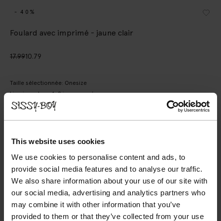
- 40%
Foulard avec imprimé - jaune clair
17.99
10.79
Taille sélectionnée: Onesize
Livraison dans: 1–2 jours ouvrés
AJOUTER AU PANIER
VOIR LE STOCK EN MAGASIN
This website uses cookies
We use cookies to personalise content and ads, to
Livraison gratuite en magasin
provide social media features and to analyse our traffic.
Payer après coup
We also share information about your use of our site with
Livraison rapide
our social media, advertising and analytics partners who
may combine it with other information that you’ve
DESCRIPTION
provided to them or that they’ve collected from your use