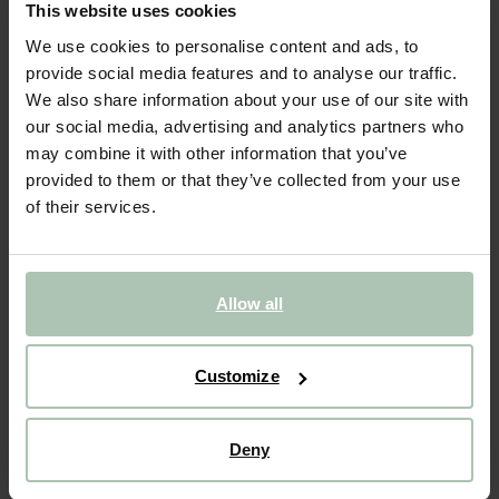
This website uses cookies
- 20%
We use cookies to personalise content and ads, to
provide social media features and to analyse our traffic.
Foulard avec imprimé - marron
We also share information about your use of our site with
our social media, advertising and analytics partners who
34.99
27.99
may combine it with other information that you’ve
provided to them or that they’ve collected from your use
Taille sélectionnée: Onesize
of their services.
Livraison dans: 4–5 jours ouvrés
AJOUTER AU PANIER
Allow all
VOIR LE STOCK EN MAGASIN
Livraison gratuite en magasin
Customize
Payer après coup
Livraison rapide
Deny
(2)
AVIS