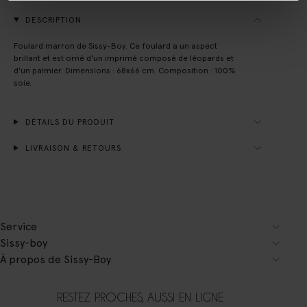
DESCRIPTION
Foulard marron de Sissy-Boy. Ce foulard a un aspect
brillant et est orné d'un imprimé composé de léopards et
d'un palmier. Dimensions : 68x66 cm. Composition : 100%
soie.
DÉTAILS DU PRODUIT
LIVRAISON & RETOURS
Service
Sissy-boy
À propos de Sissy-Boy
RESTEZ PROCHES, AUSSI EN LIGNE